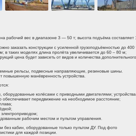
на рабочий вес в диапазоне 3 — 50 т; высота подъёма составляет 
жно заказать конструкции с усиленной грузоподъёмностью до 400 
м; в таких моделях длина пролёта увеличивается до 60 – 80 м;
рукций цена будет зависеть от видов и количества дополнительног
земные рельсы, подвесные направляющие, резиновые шины.
ет повышенную манёвренность устройства.
тся:
и, оборудованные колёсами с приводными двигателями; устройства
то обеспечивает передвижение на необходимое расстояние;
плава;
ёдкой;
и электроприводом;
удованным рабочим местом и пультом управления.
и без кабин, оборудованные только пультом ДУ. Под фото
истики для каждой позиции.