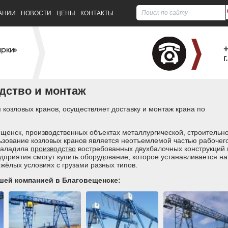
АНИИ
НОВОСТИ
ЦЕНЫ
КОНТАКТЫ
+
арки»
г
дство и монтаж
козловых кранов, осуществляет доставку и монтаж крана по
щенск, производственных объектах металлургической, строительн
льзование козловых кранов является неотъемлемой частью рабочег
наладила
производство
востребованных двухбалочных конструкций 
приятия смогут купить оборудование, которое устанавливается на
жёлых условиях с грузами разных типов.
шей компанией в Благовещенске: