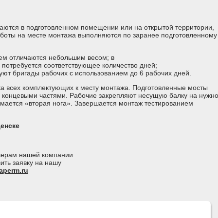
аются в подготовленном помещении или на открытой территории,
аботы на месте монтажа выполняются по заранее подготовленному
ем отличаются небольшим весом; в
и потребуется соответствующее количество дней;
уют бригады рабочих с использованием до 6 рабочих дней.
ка всех комплектующих к месту монтажа. Подготовленные мосты
ы концевыми частями. Рабочие закрепляют несущую балку на нужн
имается «вторая нога». Завершается монтаж тестированием
щенске
джерам нашей компании
ить заявку на нашу
aperm.ru