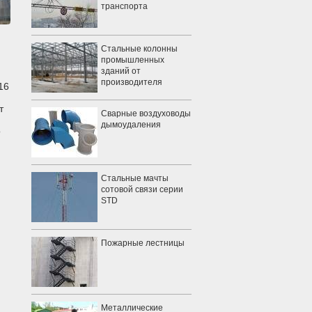
транспорта
Стальные колонны
промышленных
зданий от
производителя
16
т
Сварные воздуховоды
дымоудаления
о
Стальные мачты
сотовой связи серии
STD
Пожарные лестницы
Металлические