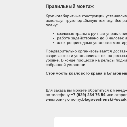
Правильный монтаж
Крупногабаритные конструкции устанавлив
используя грузоподъёмную технику. Все р
плану:
козловые краны с ручным управлени
работе задействовано до 3 человек 
электроприводные установки монтир
Предварительно организовывается достав
свариваются и устанавливаются на рельс
уровне. В конце процесса на рельсы подн
собранной установки.
Стоимость козлового крана в Благове
Для заказа вы можете обратиться к мене
по телефону:
+7 (929) 234 76 54
или отправ
электронную почту:
blagovechensk@svark